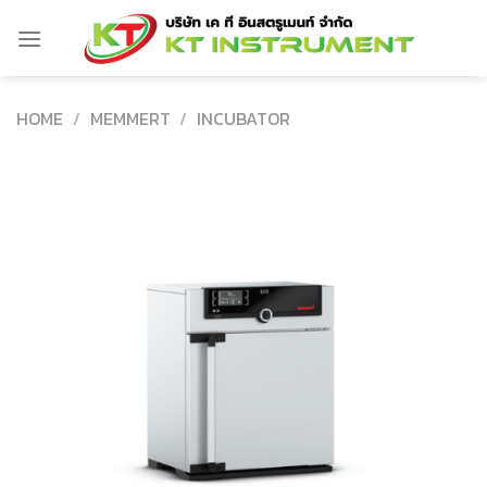
Skip
to
content
HOME
/
MEMMERT
/
INCUBATOR